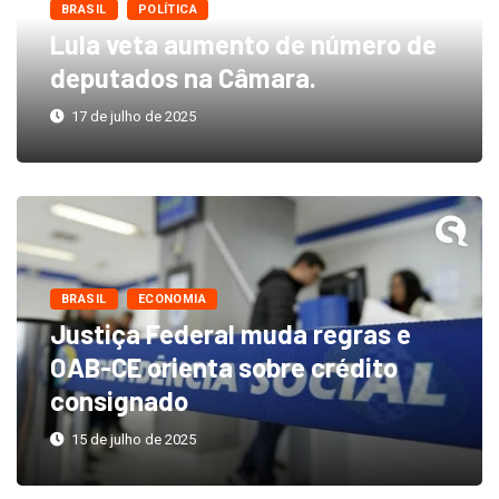
BRASIL
POLÍTICA
Lula veta aumento de número de
deputados na Câmara.
17 de julho de 2025
BRASIL
ECONOMIA
Justiça Federal muda regras e
OAB-CE orienta sobre crédito
consignado
15 de julho de 2025