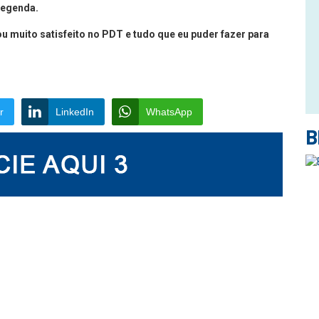
 legenda.
u muito satisfeito no PDT e tudo que eu puder fazer para
r
LinkedIn
WhatsApp
B