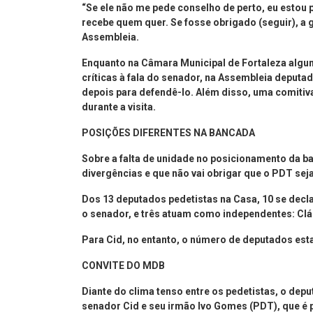
“Se ele não me pede conselho de perto, eu estou
recebe quem quer. Se fosse obrigado (seguir), a g
Assembleia.
Enquanto na Câmara Municipal de Fortaleza algun
críticas à fala do senador, na Assembleia deputa
depois para defendê-lo. Além disso, uma comitiva
durante a visita.
POSIÇÕES DIFERENTES NA BANCADA
Sobre a falta de unidade no posicionamento da 
divergências e que não vai obrigar que o PDT se
Dos 13 deputados pedetistas na Casa, 10 se dec
o senador, e três atuam como independentes: Clá
Para Cid, no entanto, o número de deputados est
CONVITE DO MDB
Diante do clima tenso entre os pedetistas, o depu
senador Cid e seu irmão Ivo Gomes (PDT), que é pr