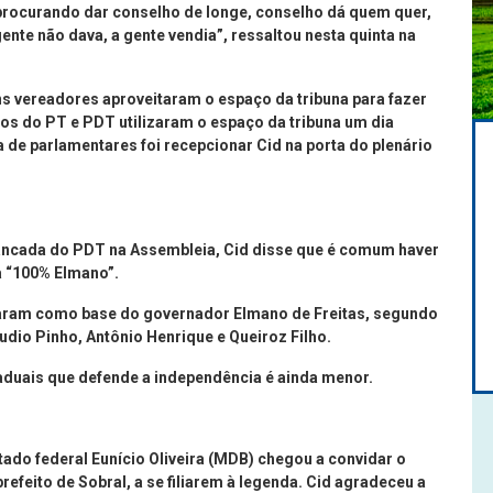
 procurando dar conselho de longe, conselho dá quem quer,
ente não dava, a gente vendia”, ressaltou nesta quinta na
s vereadores aproveitaram o espaço da tribuna para fazer
dos do PT e PDT utilizaram o espaço da tribuna um dia
 de parlamentares foi recepcionar Cid na porta do plenário
bancada do PDT na Assembleia, Cid disse que é comum haver
ja “100% Elmano”.
laram como base do governador Elmano de Freitas, segundo
udio Pinho, Antônio Henrique e Queiroz Filho.
aduais que defende a independência é ainda menor.
tado federal Eunício Oliveira (MDB) chegou a convidar o
efeito de Sobral, a se filiarem à legenda. Cid agradeceu a