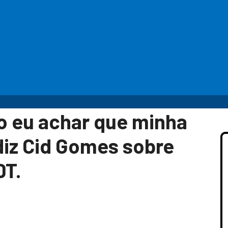
to eu achar que minha
 diz Cid Gomes sobre
DT.