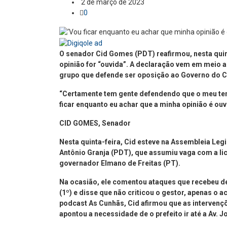
2 de março de 2023
0
O senador Cid Gomes (PDT) reafirmou, nesta quin
opinião for “ouvida”. A declaração vem em meio a 
grupo que defende ser oposição ao Governo do C
“Certamente tem gente defendendo que o meu tem
ficar enquanto eu achar que a minha opinião é ouv
CID GOMES, Senador
Nesta quinta-feira, Cid esteve na Assembleia Leg
Antônio Granja (PDT), que assumiu vaga com a li
governador Elmano de Freitas (PT).
Na ocasião, ele comentou ataques que recebeu de
(1º) e disse que não criticou o gestor, apenas o 
podcast As Cunhãs, Cid afirmou que as intervençõ
apontou a necessidade de o prefeito ir até a Av. 