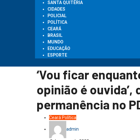
SANTA QUITÉRIA
CIDADES
POLICIAL
POLÍTICA
CEARÁ
BRASIL
MUNDO
EDUCAÇÃO
ESPORTE
‘Vou ficar enquan
opinião é ouvida’,
permanência no P
Ceará
Política
admin