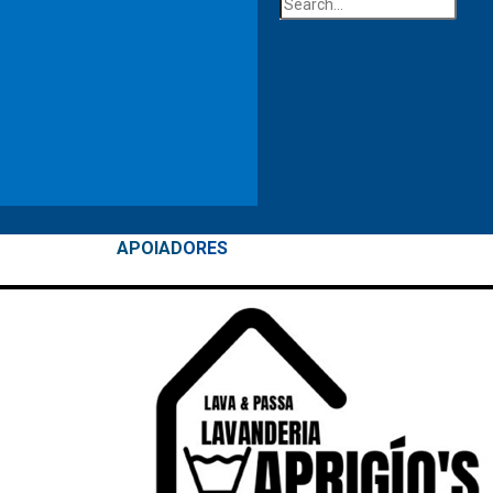
APOIAD
ORES