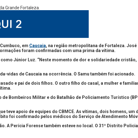
o Cumbuco, em
Caucaia
, na região metropolitana de Fortaleza. José 
 informações foram confirmadas com uma prima da vítima.
como Júnior Luz. “Neste momento de dor e solidariedade cristão, 
da-vidas de Caucaia na ocorrência. O Samu também foi acionado.
asado e pai de dois filhos. O outro filho do casal, a mulher e fami
ítima.
de Bombeiros Militar e do Batalhão de Policiamento Turístico (BPT
ue teve apoio de equipes do CBMCE. As vítimas, dois homens, um de
 óbito foi confirmado pelos médicos do Serviço de Atendimento Móv
o. A Perícia Forense também esteve no local. O 31º Distrito Policial