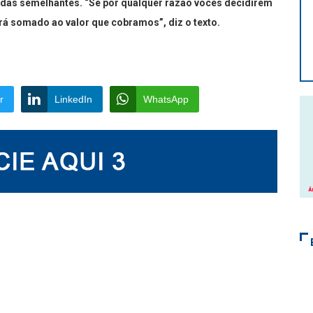
idas semelhantes. “Se por qualquer razão vocês decidirem
rá somado ao valor que cobramos”, diz o texto.
r
LinkedIn
WhatsApp