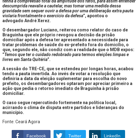
tenha a compreesão total da amplitude dos fatos, para assim entender
descumprida reavalie a cautelar, mas tomar uma medida dessa
gravidade sem sequer ouvir a defesa por uma deliberação extra pauta
violaria frontalmente o exercício da defesa
”, apontou o
advogado André Xerez.
O desembargador Luciano, reiterou como relator do caso de
Braguinha que ele próprio revogou a decisão da prisão
domiciliar após a defesa ter apresentado a necessidade para
tratar problemas de saúde do ex-prefeito fora do domicílio, o
que, segundo ele, não condiz com a realidade que o MDB expos:
”
Temos que ter o cuidado redobrado para termos eleições limpas e
livres em Santa Quitéria
”.
A sessão do TRE-CE, que se estendeu por longas horas, acabou
tendo a pauta invertida. Ao invés de votar a resolução que
definiria a data da eleição suplementar para escolha do novo
prefeito, os desembargadores optaram por apreciar primeiro a
ação que pedia o retorno imediato de Braguinha à prisão
domiciliar.
O caso segue repercutindo fortemente na política local,
acirrando o clima de disputa entre partidos e lideranças do
município.
Fonte: Ceará Agora
Facebook
Twitter
LinkedIn