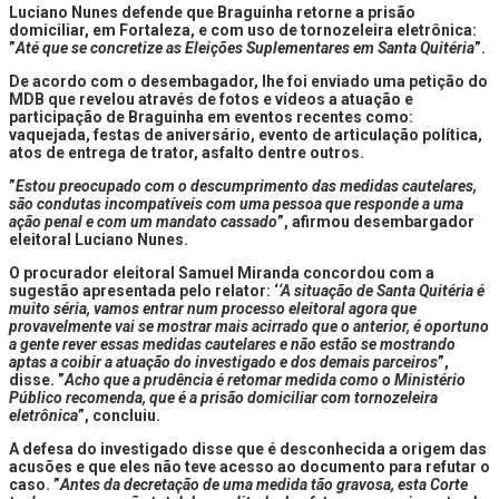
Luciano Nunes defende que Braguinha retorne a prisão
domiciliar, em Fortaleza, e com uso de tornozeleira eletrônica:
”
Até que se concretize as Eleições Suplementares em Santa Quitéria
”.
De acordo com o desembagador, lhe foi enviado uma petição do
MDB que revelou através de fotos e vídeos a atuação e
participação de Braguinha em eventos recentes como:
vaquejada, festas de aniversário, evento de articulação política,
atos de entrega de trator, asfalto dentre outros.
”
Estou preocupado com o descumprimento das medidas cautelares,
são condutas incompatíveis com uma pessoa que responde a uma
ação penal e com um mandato cassado
”, afirmou desembargador
eleitoral Luciano Nunes.
O procurador eleitoral Samuel Miranda concordou com a
sugestão apresentada pelo relator: ‘
‘A situação de Santa Quitéria é
muito séria, vamos entrar num processo eleitoral agora que
provavelmente vai se mostrar mais acirrado que o anterior, é oportuno
a gente rever essas medidas cautelares e não estão se mostrando
aptas a coibir a atuação do investigado e dos demais parceiros
”,
disse. ”
Acho que a prudência é retomar medida como o Ministério
Público recomenda, que é a prisão domiciliar com tornozeleira
eletrônica
”, concluiu.
A defesa do investigado disse que é desconhecida a origem das
acusões e que eles não teve acesso ao documento para refutar o
caso. ”
Antes da decretação de uma medida tão gravosa, esta Corte