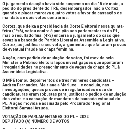
O julgamento da ação havia sido suspenso no dia 15 de maio, a
pedido do presidente do TRE, desembargador Inácio Cortez,
quando o placar marcava quatro votos a favor da cassação de
mandatos e dois votos contrários.
Cortez, que deixa a presidência da Corte Eleitoral nessa quinta-
feira (1º/6), votou contra à punição aos parlamentares do PL,
mas o resultado final (4×3) encerra o julgamento do caso que
esvazia a bancada do Partido Liberal na Assembleia Legislativa.
Cortez, ao justificar o seu voto, argumentou que faltaram provas
de eventual fraude na chapa feminina.
A ação, com pedido de anulação de votos, foi movida pelo
Ministério Público Eleitoral após investigações que apontaram
irregularidades no preenchimento de vagas da chapa do PL à
Assembleia Legislativa.
O MPE tomou depoimentos de três mulheres candidatas –
Andrea Fernandes, Meiriane e Marluce – e concluiu, nas
investigações, que as provas de irregularidades e uso de
candidaturas eram robustas para justificar o pedido de anulação
dos votos e a cassação de mandatos da bancada estadual do
PL. A ação movida é assinada pelo Procurador Regional
Eleitoral Samuel Arruda.
VOTAÇÃO DE PARLAMENTARES DO PL – 2022
DEPUTADO (A) NÚMERO DE VOTOS