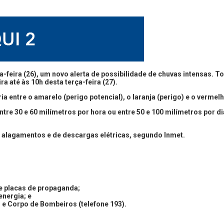
a-feira (26), um novo alerta de possibilidade de chuvas intensas.
To
a até às 10h desta terça-feira (27).
ria entre o amarelo (perigo potencial), o laranja (perigo) e o vermel
tre 30 e 60 milímetros por hora ou entre 50 e 100 milímetros por di
s, alagamentos e de descargas elétricas, segundo Inmet.
 e placas de propaganda;
energia; e
) e Corpo de Bombeiros (telefone 193).