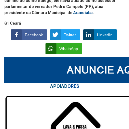
conhecido como Galego, ele havia atuado como assessor
parlamentar do vereador Pedro Campelo (PP), atual
presidente da Câmara Municipal de
Aracoiaba
.
G1 Ceará
Facebook
Twitter
LinkedIn
WhatsApp
APOIAD
ORES