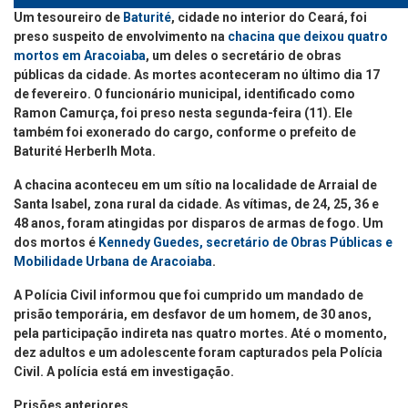
Um tesoureiro de
Baturité
, cidade no interior do Ceará, foi
preso suspeito de envolvimento na
chacina que deixou quatro
mortos em Aracoiaba
, um deles o secretário de obras
públicas da cidade. As mortes aconteceram no último dia 17
de fevereiro. O funcionário municipal, identificado como
Ramon Camurça, foi preso nesta segunda-feira (11). Ele
também foi exonerado do cargo, conforme o prefeito de
Baturité Herberlh Mota.
A chacina aconteceu em um sítio na localidade de Arraial de
Santa Isabel, zona rural da cidade. As vítimas, de 24, 25, 36 e
48 anos, foram atingidas por disparos de armas de fogo. Um
dos mortos é
Kennedy Guedes, secretário de Obras Públicas e
Mobilidade Urbana de Aracoiaba
.
A Polícia Civil informou que foi cumprido um mandado de
prisão temporária, em desfavor de um homem, de 30 anos,
pela participação indireta nas quatro mortes. Até o momento,
dez adultos e um adolescente foram capturados pela Polícia
Civil. A polícia está em investigação.
Prisões anteriores