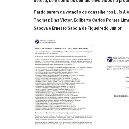
defesa, bem como os demais envolvidos no proc
Participaram da votação os conselheiros Luís Al
Thomaz Dias Victor, Edilberto Carlos Pontes Lim
Saboya e Ernesto Saboia de Figueiredo Júnior.