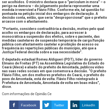
ser acolhidos. O ministro destaca que o “periculum in mora” – o
perigo na demora – do julgamento poderia representar uma
medida irreversível a Flávio Filho. Conforme ele, tal questão foi
pontuada na petição inicial dos embargos de declaração. A
decisão conta, então, que seria “desproporcional” que o prefeito
arcasse com o afastamento.
“Portanto, considero contraditória a decisão, motivo pelo qual
acolho os embargos de declaração, para acrescer à
monocrática a suspensão dos efeitos, sobre o paciente, das
medidas cautelares de suspensão temporária de cargo/função
pública com afastamento cautelar e proibição de acesso ou
frequência às repartições públicas do município, até que a
Justiça Federal decida sobre a sua necessidade”.
O deputado estadual Romeu Aldigueri (PDT), líder do governo
Elmano de Freitas (PT) na Assembleia Legislativa do Estado do
Ceará (Alece) e aliado do prefeito de Amontada, publicou vídeo
nas suas redes sociais em que comemora a decisão. “O prefeito
Flávio Filho, um dos melhores prefeitos do Ceará, o prefeito do
povo de Amontada, está de volta. Flávio Filho reintegrado à
Prefeitura de Amontada, Amontada de volta em boas mãos”,
disse.
Com informações de Opinião.Ce
Facebook
Twitter
LinkedIn