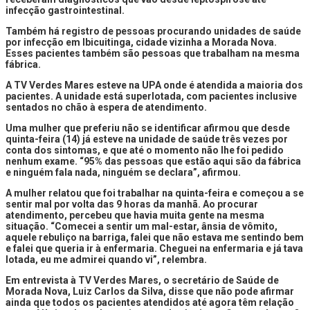
infecção gastrointestinal.
Também há registro de pessoas procurando unidades de saúde
por infecção em Ibicuitinga, cidade vizinha a Morada Nova.
Esses pacientes também são pessoas que trabalham na mesma
fábrica.
A TV Verdes Mares esteve na UPA onde é atendida a maioria dos
pacientes. A unidade está superlotada, com pacientes inclusive
sentados no chão à espera de atendimento.
Uma mulher que preferiu não se identificar afirmou que desde
quinta-feira (14) já esteve na unidade de saúde três vezes por
conta dos sintomas, e que até o momento não lhe foi pedido
nenhum exame. “95% das pessoas que estão aqui são da fábrica
e ninguém fala nada, ninguém se declara”, afirmou.
A mulher relatou que foi trabalhar na quinta-feira e começou a se
sentir mal por volta das 9 horas da manhã. Ao procurar
atendimento, percebeu que havia muita gente na mesma
situação. “Comecei a sentir um mal-estar, ânsia de vômito,
aquele rebuliço na barriga, falei que não estava me sentindo bem
e falei que queria ir à enfermaria. Cheguei na enfermaria e já tava
lotada, eu me admirei quando vi”, relembra.
Em entrevista à TV Verdes Mares, o secretário de Saúde de
Morada Nova, Luiz Carlos da Silva, disse que não pode afirmar
ainda que todos os pacientes atendidos até agora têm relação