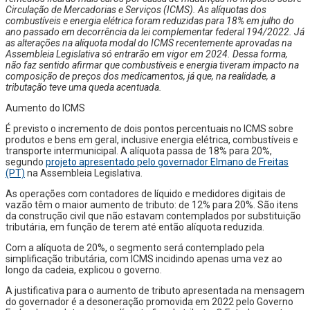
Circulação de Mercadorias e Serviços (ICMS). As alíquotas dos
combustíveis e energia elétrica foram reduzidas para 18% em julho do
ano passado em decorrência da lei complementar federal 194/2022. Já
as alterações na alíquota modal do ICMS recentemente aprovadas na
Assembleia Legislativa só entrarão em vigor em 2024. Dessa forma,
não faz sentido afirmar que combustíveis e energia tiveram impacto na
composição de preços dos medicamentos, já que, na realidade, a
tributação teve uma queda acentuada.
Aumento do ICMS
É previsto o incremento de dois pontos percentuais no ICMS sobre
produtos e bens em geral, inclusive energia elétrica, combustíveis e
transporte intermunicipal. A alíquota passa de 18% para 20%,
segundo
projeto apresentado pelo governador Elmano de Freitas
(PT)
na Assembleia Legislativa.
As operações com contadores de líquido e medidores digitais de
vazão têm o maior aumento de tributo: de 12% para 20%. São itens
da construção civil que não estavam contemplados por substituição
tributária, em função de terem até então alíquota reduzida.
Com a alíquota de 20%, o segmento será contemplado pela
simplificação tributária, com ICMS incidindo apenas uma vez ao
longo da cadeia, explicou o governo.
A justificativa para o aumento de tributo apresentada na mensagem
do governador é a desoneração promovida em 2022 pelo Governo