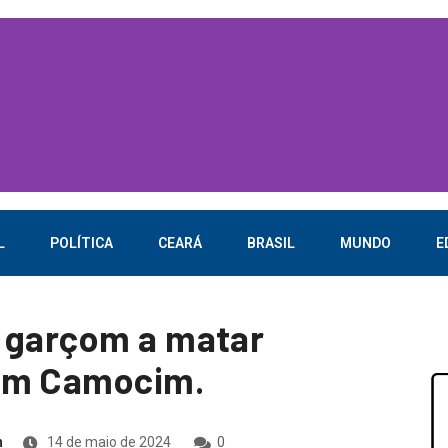
L
POLÍTICA
CEARÁ
BRASIL
MUNDO
E
u garçom a matar
 em Camocim.
n
14 de maio de 2024
0