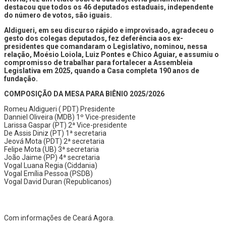
destacou que todos os 46 deputados estaduais, independente
do número de votos, são iguais.
Aldigueri, em seu discurso rápido e improvisado, agradeceu o
gesto dos colegas deputados, fez deferência aos ex-
presidentes que comandaram o Legislativo, nominou, nessa
relação, Moésio Loiola, Luiz Pontes e Chico Aguiar, e assumiu o
compromisso de trabalhar para fortalecer a Assembleia
Legislativa em 2025, quando a Casa completa 190 anos de
fundação.
COMPOSIÇÃO DA MESA PARA BIÊNIO 2025/2026
Romeu Aldigueri ( PDT) Presidente
Danniel Oliveira (MDB) 1º Vice-presidente
Larissa Gaspar (PT) 2ª Vice-presidente
De Assis Diniz (PT) 1ª secretaria
Jeová Mota (PDT) 2ª secretaria
Felipe Mota (UB) 3ª secretaria
João Jaime (PP) 4ª secretaria
Vogal Luana Regia (Ciddania)
Vogal Emília Pessoa (PSDB)
Vogal David Duran (Republicanos)
Com informações de Ceará Agora.