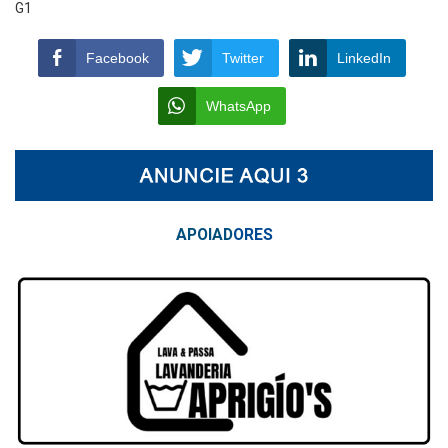
G1
Facebook
Twitter
LinkedIn
WhatsApp
APOIAD
ORES