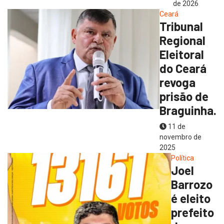
de 2026
Ceará
Tribunal
Regional
Eleitoral
do Ceará
revoga
prisão de
Braguinha.
11 de
novembro de
2025
Política
Joel
Barrozo
é eleito
prefeito