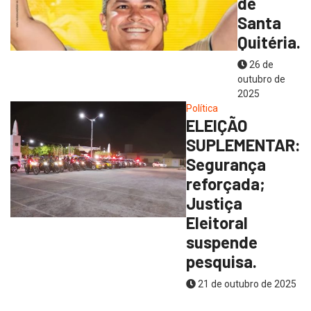
de
Santa
Quitéria.
26 de
outubro de
2025
Política
ELEIÇÃO
SUPLEMENTAR:
Segurança
reforçada;
Justiça
Eleitoral
suspende
pesquisa.
21 de outubro de 2025