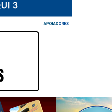
APOIAD
ORES