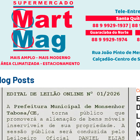
log Posts
C
O
N