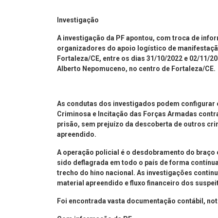
Investigação
A investigação da PF apontou, com troca de infor
organizadores do apoio logístico de manifestaçã
Fortaleza/CE, entre os dias 31/10/2022 e 02/11/2
Alberto Nepomuceno, no centro de Fortaleza/CE.
As condutas dos investigados podem configurar 
Criminosa e Incitação das Forças Armadas contra 
prisão, sem prejuízo da descoberta de outros cri
apreendido.
A operação policial é o desdobramento do braço
sido deflagrada em todo o país de forma contín
trecho do hino nacional. As investigações contin
material apreendido e fluxo financeiro dos suspei
Foi encontrada vasta documentação contábil, no