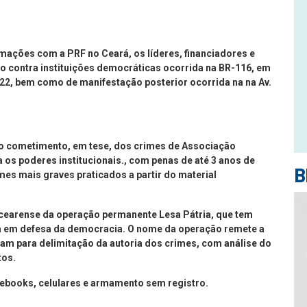
mações com a PRF no Ceará, os líderes, financiadores e
o contra instituições democráticas ocorrida na BR-116, em
022, bem como de manifestação posterior ocorrida na na Av.
o cometimento, em tese, dos crimes de Associação
os poderes institucionais., com penas de até 3 anos de
B
mes mais graves praticados a partir do material
 cearense da operação permanente Lesa Pátria, que tem
ua em defesa da democracia. O nome da operação remete a
uam para delimitação da autoria dos crimes, com análise do
tos.
tebooks, celulares e armamento sem registro.