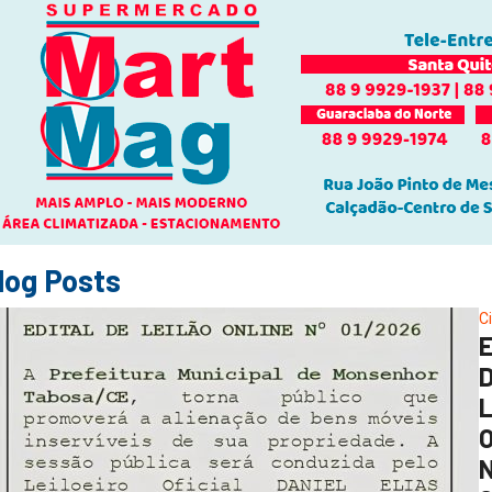
log Posts
C
O
N