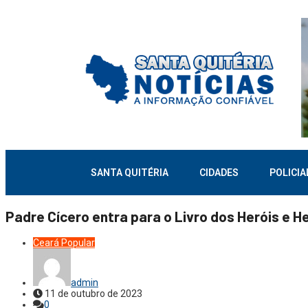
SANTA QUITÉRIA
CIDADES
POLICIA
Padre Cícero entra para o Livro dos Heróis e He
Ceará
Popular
admin
11 de outubro de 2023
0