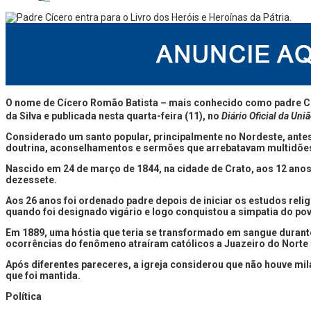
O nome de Cícero Romão Batista – mais conhecido como padre Cícero
da Silva e publicada nesta quarta-feira (11), no
Diário Oficial da Uni
Considerado um santo popular, principalmente no Nordeste, antes 
doutrina, aconselhamentos e sermões que arrebatavam multidões 
Nascido em 24 de março de 1844, na cidade de Crato, aos 12 anos d
dezessete.
Aos 26 anos foi ordenado padre depois de iniciar os estudos relig
quando foi designado vigário e logo conquistou a simpatia do po
Em 1889, uma hóstia que teria se transformado em sangue durant
ocorrências do fenômeno atraíram católicos a Juazeiro do Norte e 
Após diferentes pareceres, a igreja considerou que não houve mi
que foi mantida.
Política