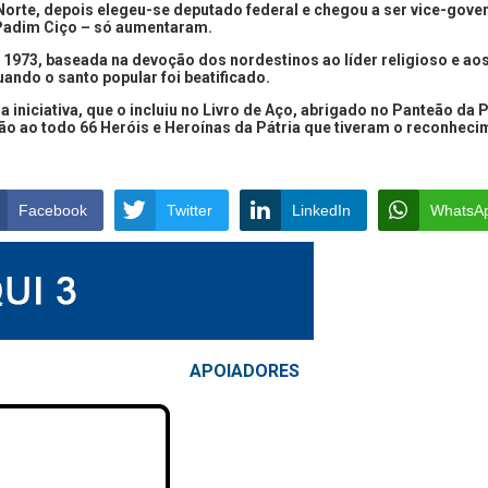
 Norte, depois elegeu-se deputado federal e chegou a ser vice-gove
Padim Ciço – só aumentaram.
m 1973, baseada na devoção dos nordestinos ao líder religioso e ao
uando o santo popular foi beatificado.
 iniciativa, que o incluiu no Livro de Aço, abrigado no Panteão da
o ao todo 66 Heróis e Heroínas da Pátria que tiveram o reconheci
Facebook
Twitter
LinkedIn
WhatsA
APOIAD
ORES