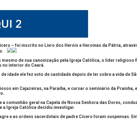
 – foi inscrito no Livro dos Heróis e Heroínas da Pátria, através 
ão
.
mesmo de sua canonização pela Igreja Católica, o líder religioso 
no interior do Ceará.
e idade ele fez voto de castidade depois de ler sobre a vida de Sã
iosos em Cajazeiras, na Paraíba, e cursar o seminário da Prainha, 
vo.
e a comunhão geral na Capela de Nossa Senhora das Dores, conduzi
a Igreja Católica decidiu investigar.
lagre e as ordens sacerdotais de padre Cícero foram suspensas. Em