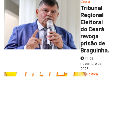
Ceará
Tribunal
Regional
Eleitoral
do Ceará
revoga
prisão de
Braguinha.
11 de
novembro de
2025
Política
Joel
Barrozo
é eleito
prefeito
de