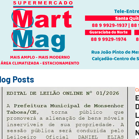
log Posts
C
O
N