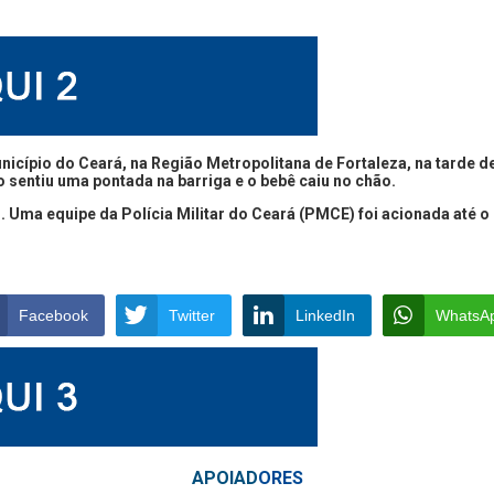
icípio do Ceará, na Região Metropolitana de Fortaleza, na tarde d
entiu uma pontada na barriga e o bebê caiu no chão.
 Uma equipe da Polícia Militar do Ceará (PMCE) foi acionada até o
Facebook
Twitter
LinkedIn
WhatsA
APOIAD
ORES