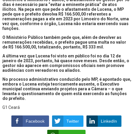
dias é necessário para “evitar a eminente prática” de atos
ilícitos. Na peça em que pede o afastamento de Lucena, o MP
pede que o prefeito devolva R$ 166.500,00 referentes a
remunerações pagas a ele em 2023 por Limoeiro do Norte, uma
vez que, conforme o órgão, Lucena não estaria exercendo suas
funções.
O Ministério Público também pede que, além de devolver as
remunerações recebidas, o prefeito pague uma multa no valor
de R$ 166.500,00, totalizando, portanto, R$ 333 mil.
A última vez que Lucena foi visto em público foi no dia 12 de
janeiro de 2023, portanto, há quase nove meses. Desde então, o
gestor não aparece em compromissos oficiais nem promove
audiências com vereadores ou aliados.
No processo administrativo conduzido pelo MP, é apontado que,
embora o Lucena esteja teoricamente ausente, o Executivo
municipal continua enviando projetos para a Câmara – o que
levanta o questionamento de quem está exercendo as funções
do prefeito.
G1 Ceará
Facebook
Twitter
LinkedIn