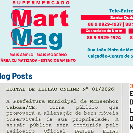
log Posts
C
O
N