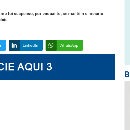
Como foi suspenso, por enquanto, se mantém o mesmo
luiu.
r
LinkedIn
WhatsApp
B