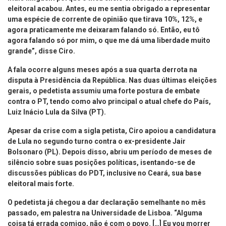
eleitoral acabou. Antes, eu me sentia obrigado a representar
uma espécie de corrente de opinião que tirava 10%, 12%, e
agora praticamente me deixaram falando só. Então, eu tô
agora falando só por mim, o que me dá uma liberdade muito
grande”, disse Ciro.
A fala ocorre alguns meses após a sua quarta derrota na
disputa à Presidência da República. Nas duas últimas eleições
gerais, o pedetista assumiu uma forte postura de embate
contra o PT, tendo como alvo principal o atual chefe do País,
Luiz Inácio Lula da Silva (PT).
Apesar da crise com a sigla petista, Ciro apoiou a candidatura
de Lula no segundo turno contra o ex-presidente Jair
Bolsonaro (PL). Depois disso, abriu um período de meses de
silêncio sobre suas posições políticas, isentando-se de
discussões públicas do PDT, inclusive no Ceará, sua base
eleitoral mais forte.
O pedetista já chegou a dar declaração semelhante no mês
passado, em palestra na Universidade de Lisboa. “Alguma
coisa tá errada comigo, não é com o povo. […] Eu vou morrer