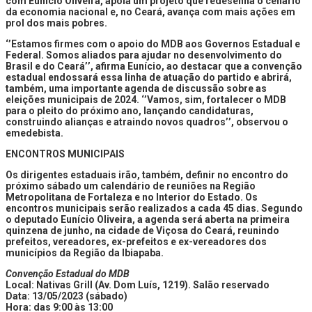
com Eunício Oliveira, apoia um projeto que redesenha o cenário
da economia nacional e, no Ceará, avança com mais ações em
prol dos mais pobres.
‘’Estamos firmes com o apoio do MDB aos Governos Estadual e
Federal. Somos aliados para ajudar no desenvolvimento do
Brasil e do Ceará’’, afirma Eunício, ao destacar que a convenção
estadual endossará essa linha de atuação do partido e abrirá,
também, uma importante agenda de discussão sobre as
eleições municipais de 2024. ‘’Vamos, sim, fortalecer o MDB
para o pleito do próximo ano, lançando candidaturas,
construindo alianças e atraindo novos quadros’’, observou o
emedebista.
ENCONTROS MUNICIPAIS
Os dirigentes estaduais irão, também, definir no encontro do
próximo sábado um calendário de reuniões na Região
Metropolitana de Fortaleza e no Interior do Estado. Os
encontros municipais serão realizados a cada 45 dias. Segundo
o deputado Eunício Oliveira, a agenda será aberta na primeira
quinzena de junho, na cidade de Viçosa do Ceará, reunindo
prefeitos, vereadores, ex-prefeitos e ex-vereadores dos
municípios da Região da Ibiapaba.
Convenção Estadual do MDB
Local: Nativas Grill (Av. Dom Luís, 1219). Salão reservado
Data: 13/05/2023 (sábado)
Hora: das 9:00 às 13:00