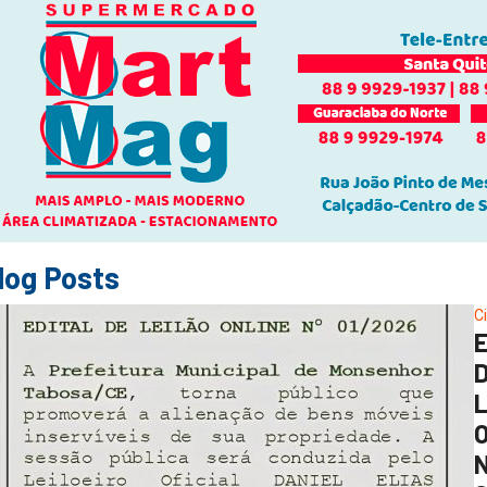
log Posts
C
O
N