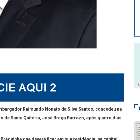
sembargador Raimundo Nonato da Silva Santos, concedeu na
to de Santa Quitéria, José Braga Barrozo, após quatro dias
raguinha que deverá ficar em sua residência, na capital