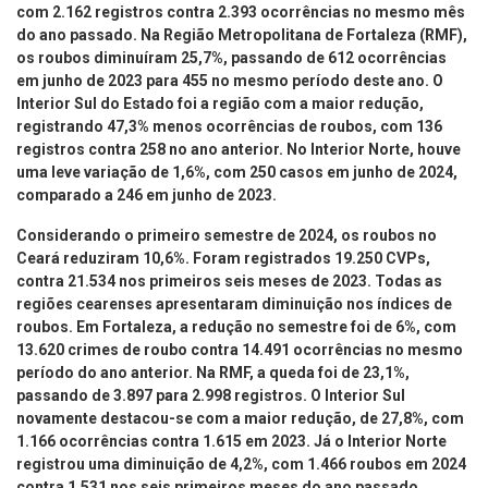
com 2.162 registros contra 2.393 ocorrências no mesmo mês
do ano passado. Na Região Metropolitana de Fortaleza (RMF),
os roubos diminuíram 25,7%, passando de 612 ocorrências
em junho de 2023 para 455 no mesmo período deste ano. O
Interior Sul do Estado foi a região com a maior redução,
registrando 47,3% menos ocorrências de roubos, com 136
registros contra 258 no ano anterior. No Interior Norte, houve
uma leve variação de 1,6%, com 250 casos em junho de 2024,
comparado a 246 em junho de 2023.
Considerando o primeiro semestre de 2024, os roubos no
Ceará reduziram 10,6%. Foram registrados 19.250 CVPs,
contra 21.534 nos primeiros seis meses de 2023. Todas as
regiões cearenses apresentaram diminuição nos índices de
roubos. Em Fortaleza, a redução no semestre foi de 6%, com
13.620 crimes de roubo contra 14.491 ocorrências no mesmo
período do ano anterior. Na RMF, a queda foi de 23,1%,
passando de 3.897 para 2.998 registros. O Interior Sul
novamente destacou-se com a maior redução, de 27,8%, com
1.166 ocorrências contra 1.615 em 2023. Já o Interior Norte
registrou uma diminuição de 4,2%, com 1.466 roubos em 2024
contra 1.531 nos seis primeiros meses do ano passado.