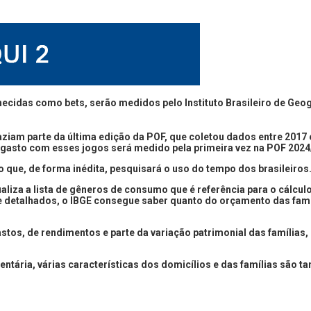
ecidas como bets, serão medidos pelo Instituto Brasileiro de Geog
á faziam parte da última edição da POF, que coletou dados entre 2017
 gasto com esses jogos será medido pela primeira vez na POF 2024
 que, de forma inédita, pesquisará o uso do tempo dos brasileiros
liza a lista de gêneros de consumo que é referência para o cálculo d
 detalhados, o IBGE consegue saber quanto do orçamento das famíl
stos, de rendimentos e parte da variação patrimonial das famílias,
ária, várias características dos domicílios e das famílias são ta