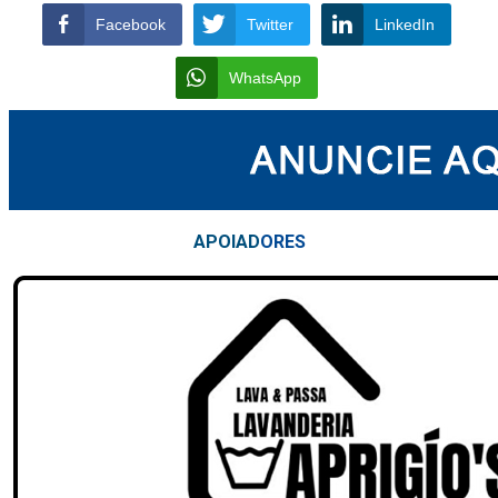
Facebook
Twitter
LinkedIn
WhatsApp
APOIAD
ORES