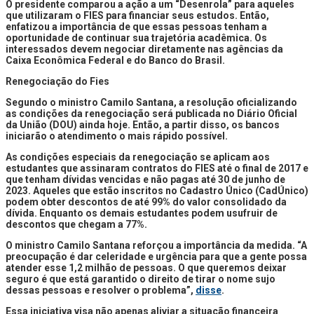
O presidente comparou a ação a um “Desenrola” para aqueles
que utilizaram o FIES para financiar seus estudos. Então,
enfatizou a importância de que essas pessoas tenham a
oportunidade de continuar sua trajetória acadêmica. Os
interessados devem negociar diretamente nas agências da
Caixa Econômica Federal e do Banco do Brasil.
Renegociação do Fies
Segundo o ministro Camilo Santana, a resolução oficializando
as condições da renegociação será publicada no Diário Oficial
da União (DOU) ainda hoje. Então, a partir disso, os bancos
iniciarão o atendimento o mais rápido possível.
As condições especiais da renegociação se aplicam aos
estudantes que assinaram contratos do FIES até o final de 2017 e
que tenham dívidas vencidas e não pagas até 30 de junho de
2023. Aqueles que estão inscritos no Cadastro Único (CadÚnico)
podem obter descontos de até 99% do valor consolidado da
dívida. Enquanto os demais estudantes podem usufruir de
descontos que chegam a 77%.
O ministro Camilo Santana reforçou a importância da medida. “A
preocupação é dar celeridade e urgência para que a gente possa
atender esse 1,2 milhão de pessoas. O que queremos deixar
seguro é que está garantido o direito de tirar o nome sujo
dessas pessoas e resolver o problema”,
disse
.
Essa iniciativa visa não apenas aliviar a situação financeira