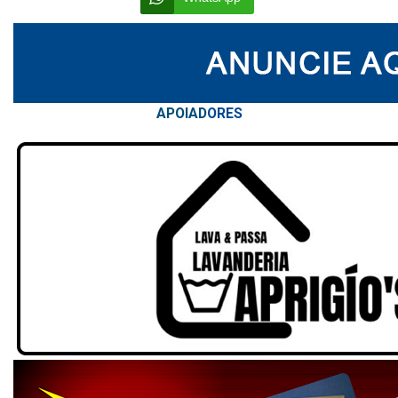
APOIAD
ORES