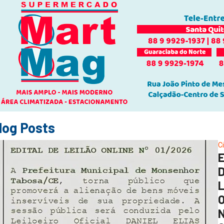
log Posts
C
O
N