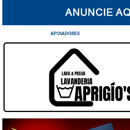
APOIAD
ORES