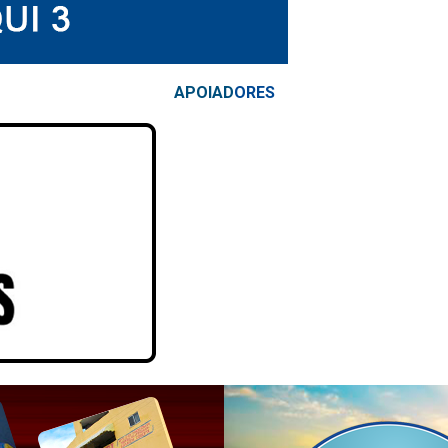
APOIAD
ORES