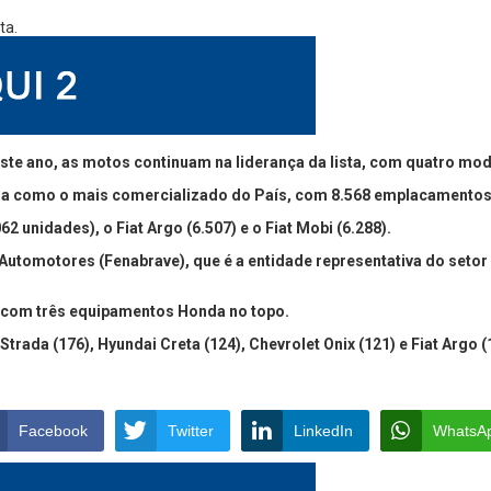
este ano, as motos continuam na liderança da lista, com quatro m
nua como o mais comercializado do País, com 8.568 emplacamento
unidades), o Fiat Argo (6.507) e o Fiat Mobi (6.288).
utomotores (Fenabrave), que é a entidade representativa do setor 
 com três equipamentos Honda no topo.
Strada (176), Hyundai Creta (124), Chevrolet Onix (121) e Fiat Argo (
Facebook
Twitter
LinkedIn
WhatsA