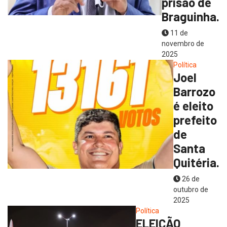
prisão de
Braguinha.
11 de
novembro de
2025
Política
Joel
Barrozo
é eleito
prefeito
de
Santa
Quitéria.
26 de
outubro de
2025
Política
ELEIÇÃO