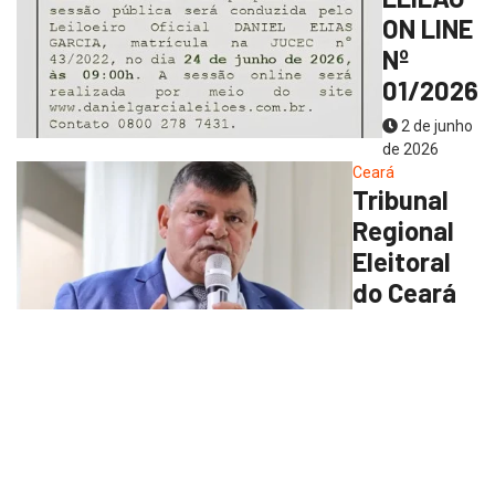
ON LINE
Nº
01/2026
2 de junho
de 2026
Ceará
Tribunal
Regional
Eleitoral
do Ceará
revoga
prisão de
Braguinha.
11 de
novembro de
2025
Política