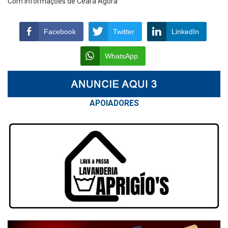
Com informações de Ceará Agora
Facebook
Twitter
LinkedIn
WhatsApp
APOIAD
ORES