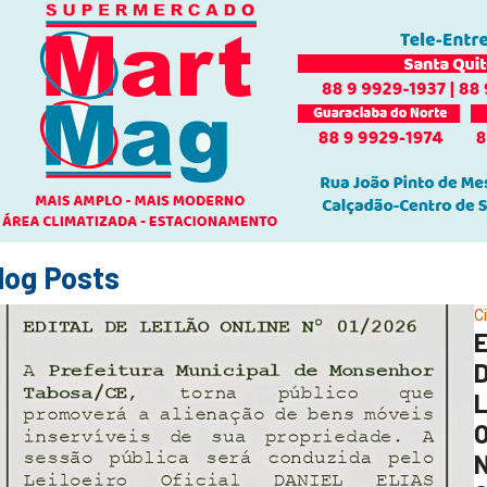
log Posts
C
O
N