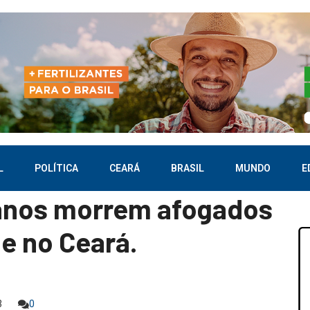
L
POLÍTICA
CEARÁ
BRASIL
MUNDO
E
 anos morrem afogados
e no Ceará.
3
0