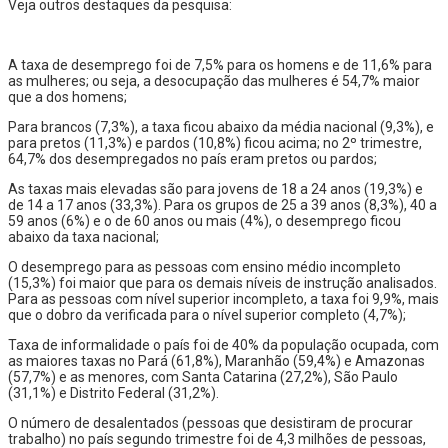
Veja outros destaques da pesquisa:
A taxa de desemprego foi de 7,5% para os homens e de 11,6% para
as mulheres; ou seja, a desocupação das mulheres é 54,7% maior
que a dos homens;
Para brancos (7,3%), a taxa ficou abaixo da média nacional (9,3%), e
para pretos (11,3%) e pardos (10,8%) ficou acima; no 2º trimestre,
64,7% dos desempregados no país eram pretos ou pardos;
As taxas mais elevadas são para jovens de 18 a 24 anos (19,3%) e
de 14 a 17 anos (33,3%). Para os grupos de 25 a 39 anos (8,3%), 40 a
59 anos (6%) e o de 60 anos ou mais (4%), o desemprego ficou
abaixo da taxa nacional;
O desemprego para as pessoas com ensino médio incompleto
(15,3%) foi maior que para os demais níveis de instrução analisados.
Para as pessoas com nível superior incompleto, a taxa foi 9,9%, mais
que o dobro da verificada para o nível superior completo (4,7%);
Taxa de informalidade o país foi de 40% da população ocupada, com
as maiores taxas no Pará (61,8%), Maranhão (59,4%) e Amazonas
(57,7%) e as menores, com Santa Catarina (27,2%), São Paulo
(31,1%) e Distrito Federal (31,2%).
O número de desalentados (pessoas que desistiram de procurar
trabalho) no país segundo trimestre foi de 4,3 milhões de pessoas,