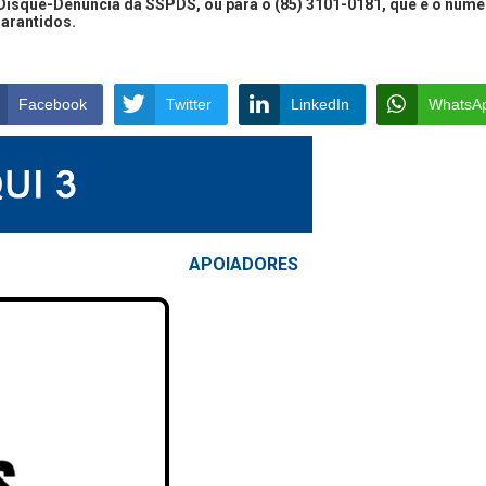
isque-Denúncia da SSPDS, ou para o (85) 3101-0181, que é o núme
garantidos.
Facebook
Twitter
LinkedIn
WhatsA
APOIAD
ORES