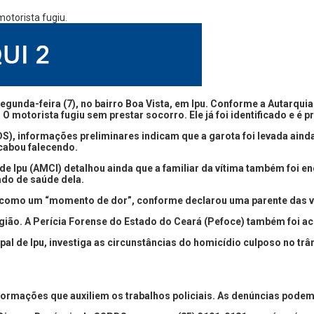
egunda-feira (7), no bairro Boa Vista, em Ipu. Conforme a Autarqui
 O motorista fugiu sem prestar socorro. Ele já foi identificado e é
S), informações preliminares indicam que a garota foi levada ainda
 acabou falecendo.
 de Ipu (AMCI) detalhou ainda que a familiar da vítima também foi 
ado de saúde dela.
cou como um “momento de dor”, conforme declarou uma parente das v
 região. A Perícia Forense do Estado do Ceará (Pefoce) também foi a
al de Ipu, investiga as circunstâncias do homicídio culposo no trâns
rmações que auxiliem os trabalhos policiais. As denúncias podem se