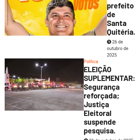
prefeito
de
Santa
Quitéria.
26 de
outubro de
2025
Política
ELEIÇÃO
SUPLEMENTAR:
Segurança
reforçada;
Justiça
Eleitoral
suspende
pesquisa.