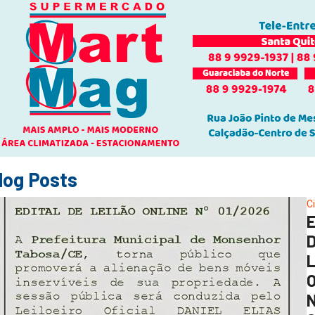
log Posts
C
O
N