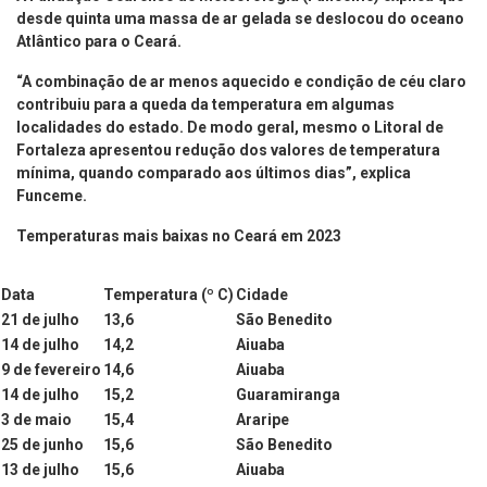
desde quinta uma massa de ar gelada se deslocou do oceano
Atlântico para o Ceará.
“A combinação de ar menos aquecido e condição de céu claro
contribuiu para a queda da temperatura em algumas
localidades do estado. De modo geral, mesmo o Litoral de
Fortaleza apresentou redução dos valores de temperatura
mínima, quando comparado aos últimos dias”, explica
Funceme.
Temperaturas mais baixas no Ceará em 2023
Data
Temperatura (º C)
Cidade
21 de julho
13,6
São Benedito
14 de julho
14,2
Aiuaba
9 de fevereiro
14,6
Aiuaba
14 de julho
15,2
Guaramiranga
3 de maio
15,4
Araripe
25 de junho
15,6
São Benedito
13 de julho
15,6
Aiuaba