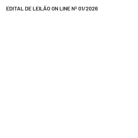
EDITAL DE LEILÃO ON LINE Nº 01/2026
2 de junho de 2026
CEARÁ
Tribunal Regional Eleitoral do Ceará revoga prisão de
Braguinha.
11 de novembro de 2025
POLÍTICA