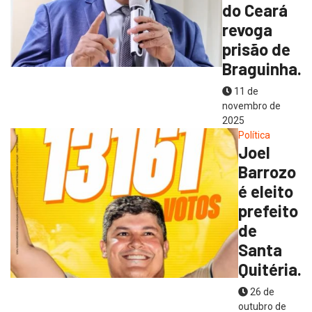
do Ceará
revoga
prisão de
Braguinha.
11 de
novembro de
2025
Política
Joel
Barrozo
é eleito
prefeito
de
Santa
Quitéria.
26 de
outubro de