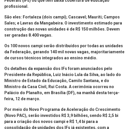
Federais (IFs) ou que têm baixa cobertura de educação
profissional.
São eles: Fortaleza (dois campi); Cascavel; Mauriti; Campos
Sales; e Lavras da Mangabeira. O investimento estimado para
construção das novas unidades é de R$ 150 milhões. Devem
ser geradas 8.400 vagas.
Os 100 novos campi serão distribuídos por todas as unidades
da Federação, gerando 140 mil novas vagas, majoritariamente
de cursos técnicos integrados ao ensino médio.
Os detalhes da expansão dos IFs foram anunciados pelo
Presidente da República, Luiz Inácio Lula da Silva, ao lado do
Ministro de Estado da Educação, Camilo Santana, e do
Ministro da Casa Civil, Rui Costa. A cerimônia ocorreu no
Palácio do Planalto, em Brasília (DF), na manhã desta terça-
feira, 12 de março.
Por meio do Novo Programa de Aceleração do Crescimento
(Novo PAC), serão investidos R$ 3,9 bilhões, sendo R$ 2,5 bi
para a criação dos novos campi e R$ 1,4 bi para a
consolidação de unidades dos IFs já existentes, com a